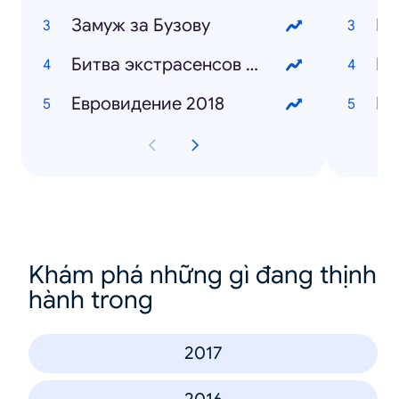
Замуж за Бузову
Би
Битва экстрасенсов 19 сезон
Ве
Евровидение 2018
Кв
Khám phá những gì đang thịnh
hành trong
2017