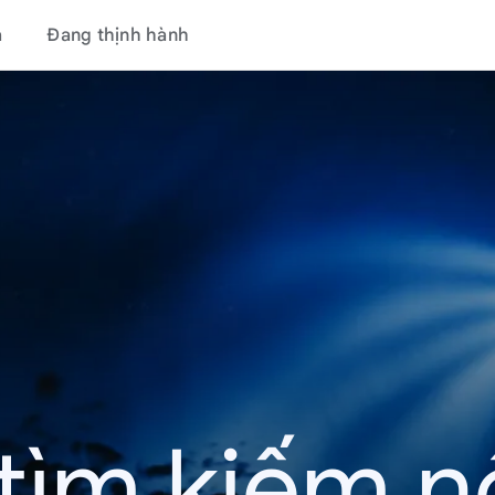
á
Đang thịnh hành
tìm kiếm nổ