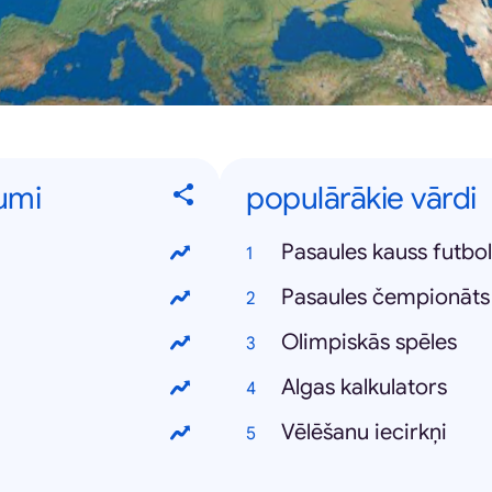
kumi
populārākie vārdi
Pasaules kauss futbo
Pasaules čempionāts
Olimpiskās spēles
Algas kalkulators
Vēlēšanu iecirkņi