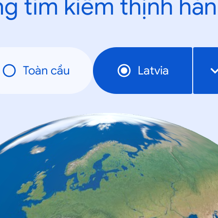
g tìm kiếm thịnh hà
Toàn cầu
Latvia