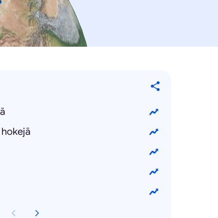
lā
 hokejā