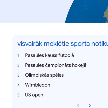
visvairāk meklētie sporta noti
Pasaules kauss futbolā
Pasaules čempionāts hokejā
Olimpiskās spēles
Wimbledon
US open