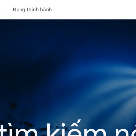
á
Đang thịnh hành
tìm kiếm nổ