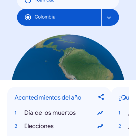
Toàn cầu
Colombia
Acontecimientos del año
¿Qué 
Día de los muertos
Elecciones
¿Q