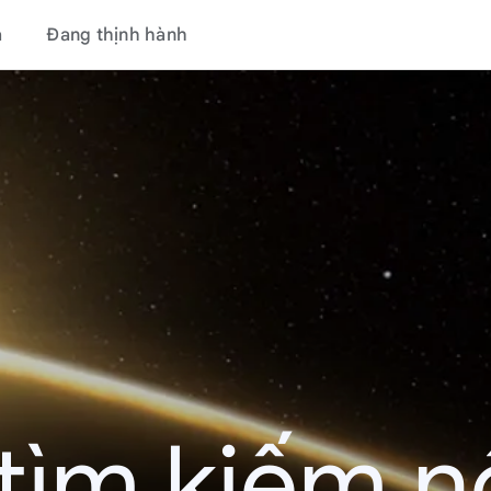
á
Đang thịnh hành
tìm kiếm nổ