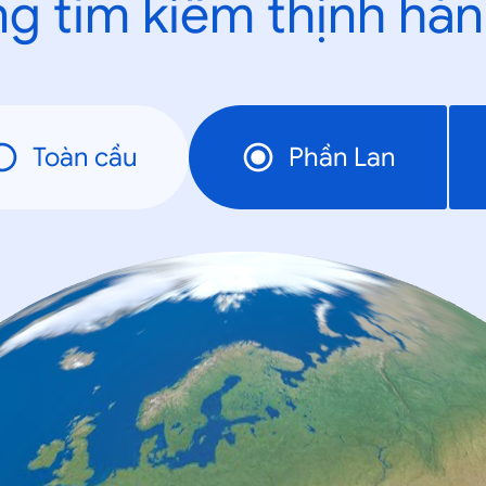
g tìm kiếm thịnh hà
Toàn cầu
Phần Lan