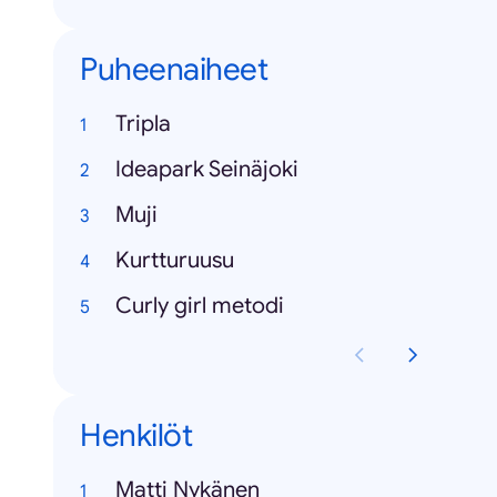
Puheenaiheet
Tripla
Ideapark Seinäjoki
Muji
Kurtturuusu
Curly girl metodi
Henkilöt
Matti Nykänen