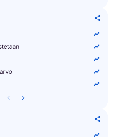
stetaan
iarvo