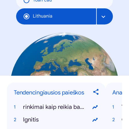
Toàn cầu
Lithuania
Tendencingiausios paieškos
Anapil
rinkimai kaip reikia balsuoti
Vy
Ignitis
Ca