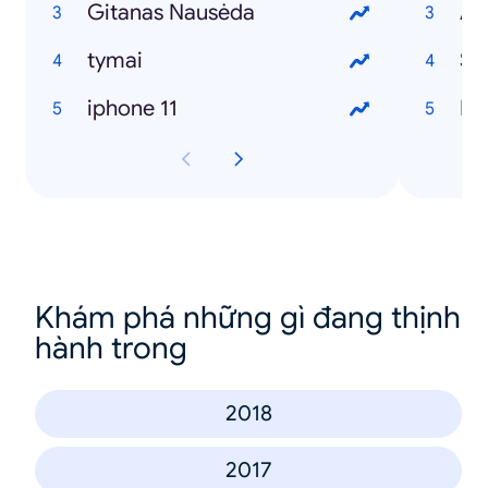
Gitanas Nausėda
Al
tymai
Sa
iphone 11
Ka
Khám phá những gì đang thịnh
hành trong
2018
2017