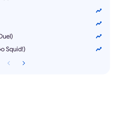
uel)
 Squid!)