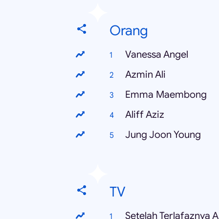
Orang
Vanessa Angel
Azmin Ali
Emma Maembong
Aliff Aziz
Jung Joon Young
TV
Setelah Terlafaznya 