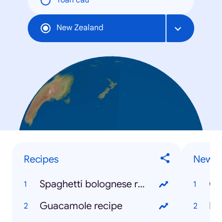
Toàn cầu
New Zealand
Recipes
News 
Spaghetti bolognese recipe
Ch
Guacamole recipe
Ne