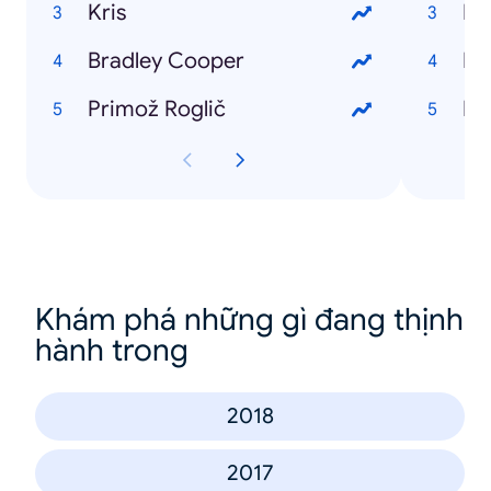
Kris
Ev
Bradley Cooper
Pu
Primož Roglič
Dir
Khám phá những gì đang thịnh
hành trong
2018
2017