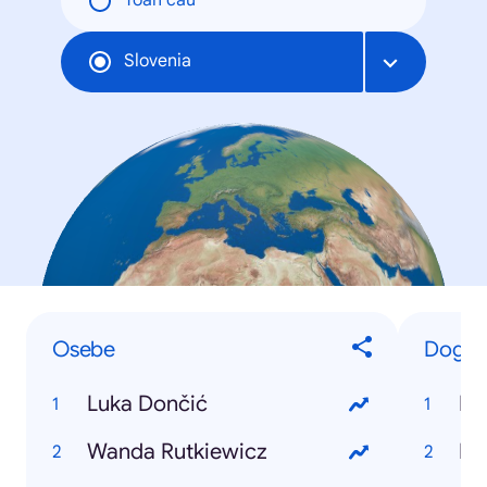
Toàn cầu
Slovenia
Osebe
Dogod
Luka Dončić
Pe
Wanda Rutkiewicz
E