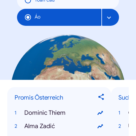
Toàn cầu
Áo
Promis Österreich
Suchbe
Dominic Thiem
Co
Alma Zadić
US