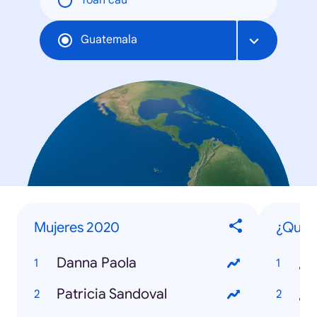
Toàn cầu
Guatemala
Mujeres 2020
¿Qué e
Danna Paola
¿Q
Patricia Sandoval