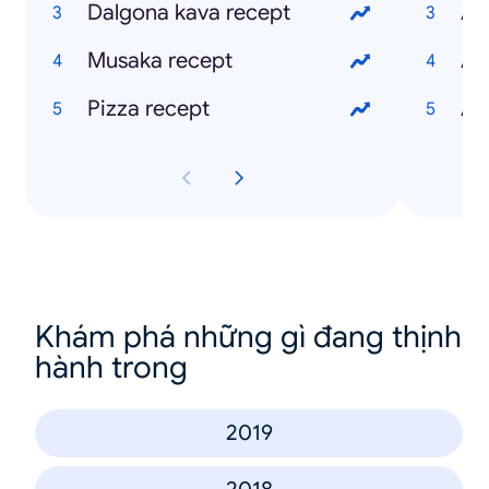
Dalgona kava recept
Apl
Musaka recept
Ap
Pizza recept
Ap
Khám phá những gì đang thịnh
hành trong
2019