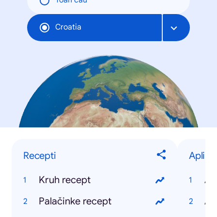
Toàn cầu
Croatia
Recepti
Aplika
Kruh recept
Ap
Palačinke recept
Ap