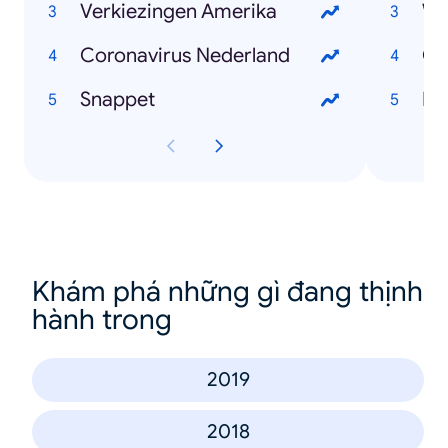
Verkiezingen Amerika
Wi
Coronavirus Nederland
Ch
Snappet
Mar
Khám phá những gì đang thịnh
hành trong
2019
2018