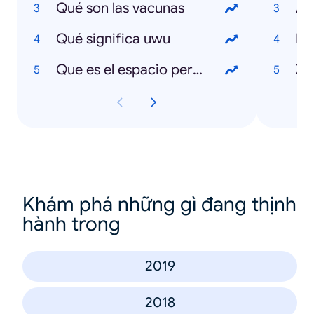
Qué son las vacunas
Ap
Qué significa uwu
Pa
Que es el espacio personal
Z
Khám phá những gì đang thịnh
hành trong
2019
2018