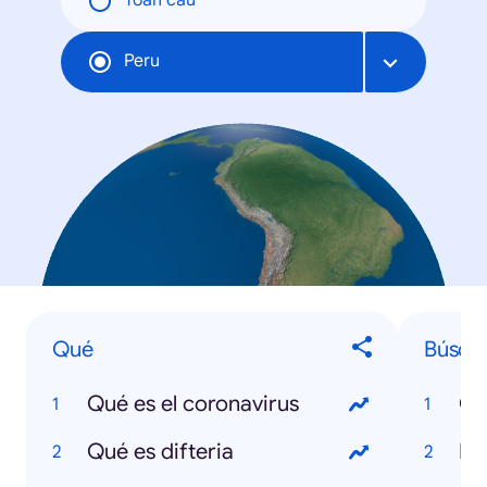
Toàn cầu
Peru
Qué
Búsqu
Qué es el coronavirus
Co
Qué es difteria
Bo