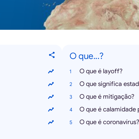
O que...?
O que é layoff?
O que significa est
O que é mitigação?
O que é calamidade 
O que é coronavírus