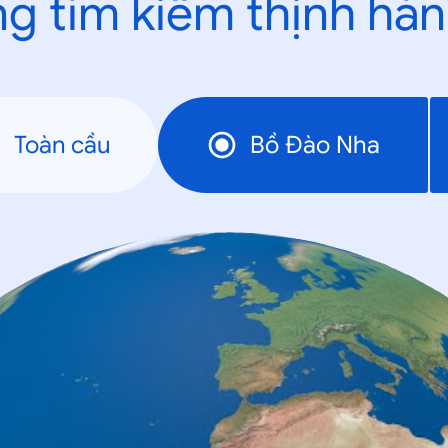
g tìm kiếm thịnh hà
Toàn cầu
Bồ Ðào Nha