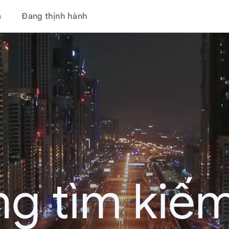
á
Đang thịnh hành
g tìm kiếm