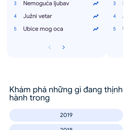
Nemoguća ljubav
Ro
Južni vetar
Au
Ubice mog oca
US
Khám phá những gì đang thịnh
hành trong
2019