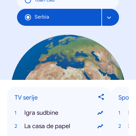
Toàn cầu
Serbia
TV serije
Sports
Igra sudbine
NB
La casa de papel
Sr