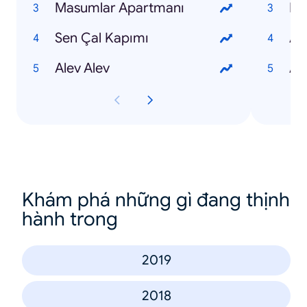
Masumlar Apartmanı
Nur
Sen Çal Kapımı
Ay
Alev Alev
Al
Khám phá những gì đang thịnh
hành trong
2019
2018