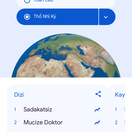
Toàn cầu
Thổ Nhĩ Kỳ
Dizi
Kaybet
Sadakatsiz
Ko
Mucize Doktor
Pı