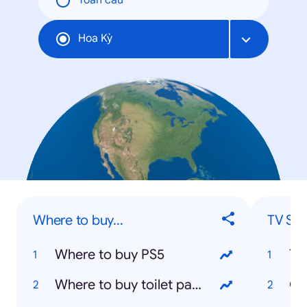
Toàn cầu
Hoa Kỳ
Where to buy...
TV Sh
Where to buy PS5
Ti
Where to buy toilet paper
Co