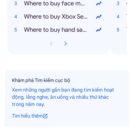
Where to buy face masks
Oz
Where to buy Xbox Series X
Th
Where to buy hand sanitizer
Th
Khám phá Tìm kiếm cục bộ
Xem những người gần bạn đang tìm kiếm hoạt
động, lắng nghe, ăn uống và nhiều thứ khác
trong năm nay.
Tìm hiểu thêm