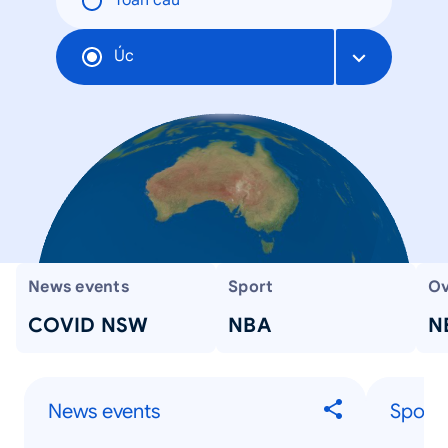
Toàn cầu
Úc
News events
Sport
Ov
COVID NSW
NBA
N
News events
Sport