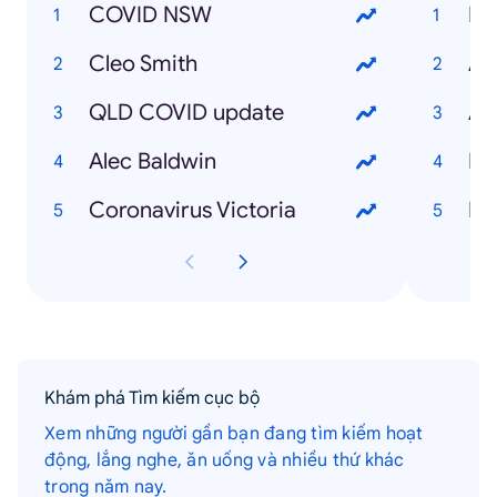
COVID NSW
NB
Cleo Smith
AF
QLD COVID update
Aus
Alec Baldwin
NR
Coronavirus Victoria
Eu
Khám phá Tìm kiếm cục bộ
Xem những người gần bạn đang tìm kiếm hoạt
động, lắng nghe, ăn uống và nhiều thứ khác
trong năm nay.