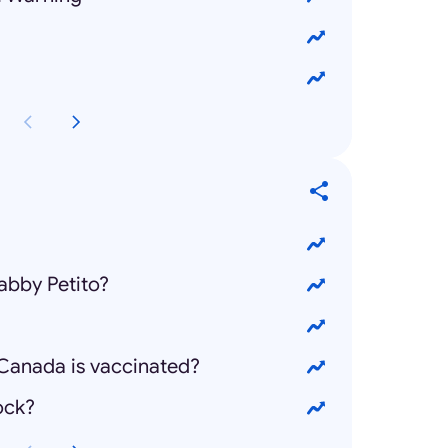
?
bby Petito?
Canada is vaccinated?
ock?