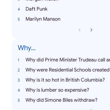
Daft Punk
Marilyn Manson
Why...
Why did Prime Minister Trudeau call a
Why were Residential Schools created
Why is it so hot in British Columbia?
Why is lumber so expensive?
Why did Simone Biles withdraw?