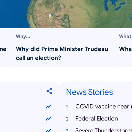
Why...
What.
 me
Why did Prime Minister Trudeau
What
call an election?
News Stories
COVID vaccine near
Federal Election
Severe Thunderstor