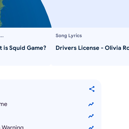
..
Song Lyrics
 is Squid Game?
Drivers License - Olivia R
 me
m Warning