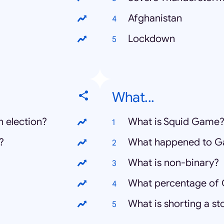
Afghanistan
Lockdown
What...
n election?
What is Squid Game
?
What happened to Ga
What is non-binary?
What percentage of 
What is shorting a st