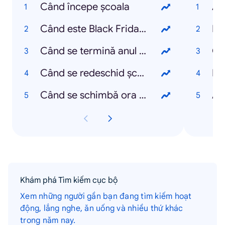
Când începe școala
Al
Când este Black Friday 2021
Em
Când se termină anul școlar 2021
Ch
Când se redeschid școlile
Da
Când se schimbă ora 2021
An
Khám phá Tìm kiếm cục bộ
Xem những người gần bạn đang tìm kiếm hoạt
động, lắng nghe, ăn uống và nhiều thứ khác
trong năm nay.