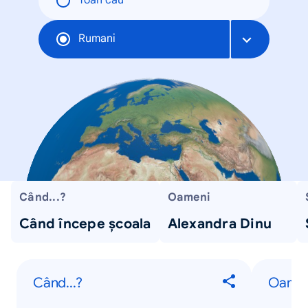
Toàn cầu
Rumani
Când...?
Oameni
Când începe școala
Alexandra Dinu
Când...?
Oame