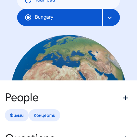
Toàn cầu
Bungary
People
Филми
Концерти