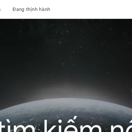
á
Đang thịnh hành
tìm kiếm nổ