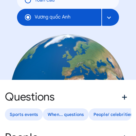
Toàn cầu
Vương quốc Anh
Questions
Sports events
When... questions
People/ celebrities