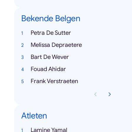
Bekende Belgen
Petra De Sutter
Melissa Depraetere
Bart De Wever
Fouad Ahidar
Frank Verstraeten
Atleten
Lamine Yamal