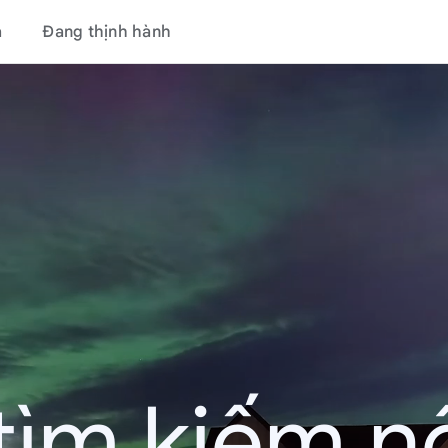
á
Đang thịnh hành
tìm kiếm nổ