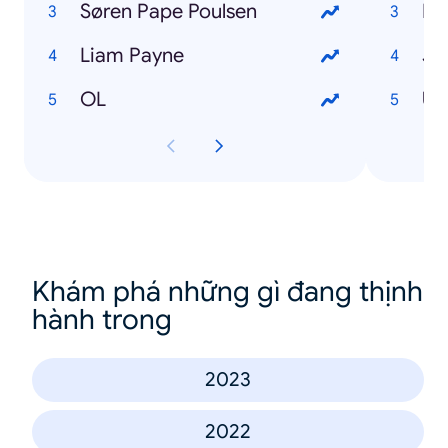
Søren Pape Poulsen
Li
Liam Payne
Jo
OL
Ulf
Khám phá những gì đang thịnh
hành trong
2023
2022