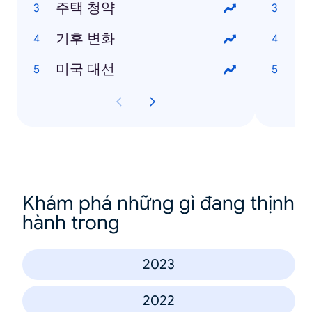
주택 청약
살
기후 변화
선
미국 대선
내
Khám phá những gì đang thịnh
hành trong
2023
2022