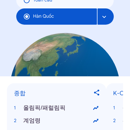
Toàn cầu
Hàn Quốc
종합
K-Con
올림픽/패럴림픽
눈
계엄령