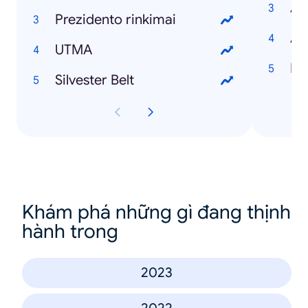
An
Prezidento rinkimai
Ar
UTMA
My
Silvester Belt
Khám phá những gì đang thịnh
hành trong
2023