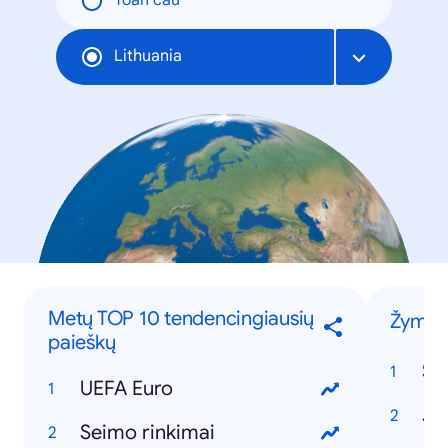
Toàn cầu
Lithuania
Metų TOP 10 tendencingiausių
Žymūs 
paieškų
Sil
UEFA Euro
Je
Seimo rinkimai