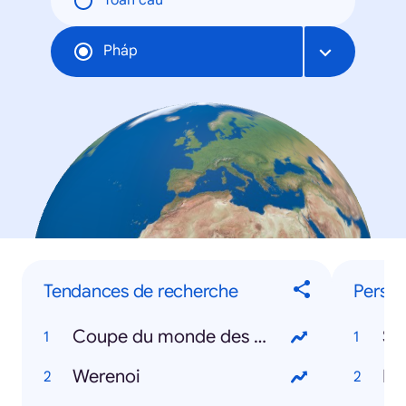
Toàn cầu
Pháp
Tendances de recherche
Person
Coupe du monde des clubs
Sé
Werenoi
Fr