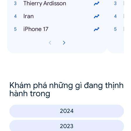
Thierry Ardisson
Ni
Iran
Lo
iPhone 17
Br
Khám phá những gì đang thịnh
hành trong
2024
2023