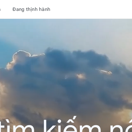
á
Đang thịnh hành
tìm kiếm nổ