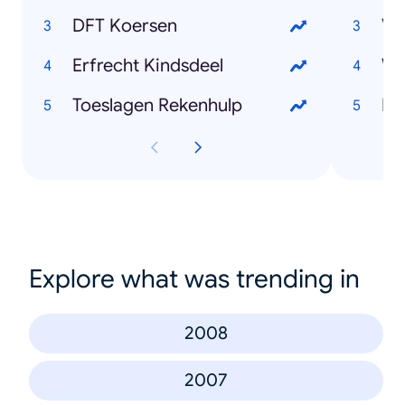
DFT Koersen
Vl
Erfrecht Kindsdeel
We
Toeslagen Rekenhulp
Lo
Explore what was trending in
2008
2007