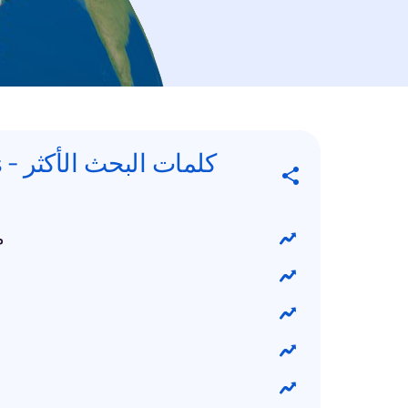
كلما
م