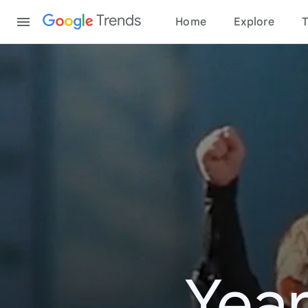
Content
Trends
Home
Explore
T
Year