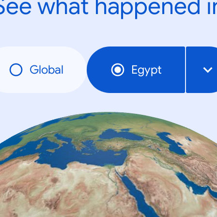
See what happened i
Global
Egypt