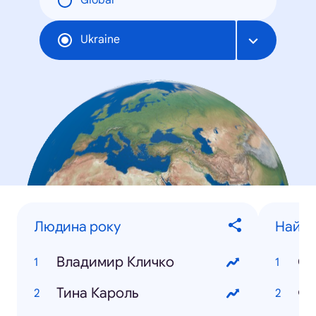
Global
Ukraine
Людина року
Найпо
Владимир Кличко
Св
Тина Кароль
Фи