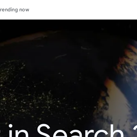
rending now
 in Search