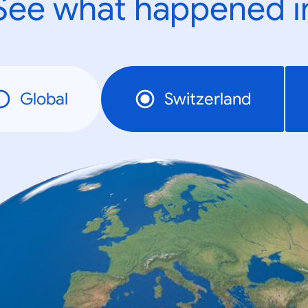
See what happened i
Global
Switzerland