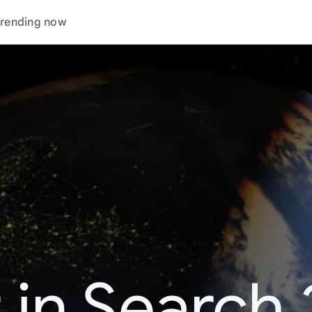
rending now
 in Search