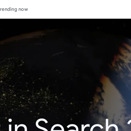
rending now
 in Search