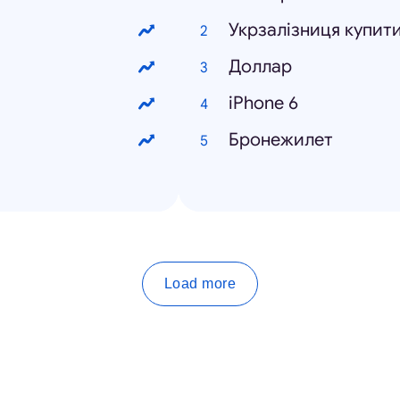
Укрзалізниця купит
Доллар
iРhone 6
Бронежилет
Load more