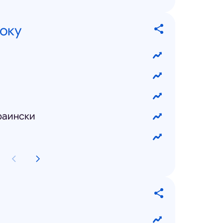
року
раински