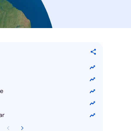
ie
ar