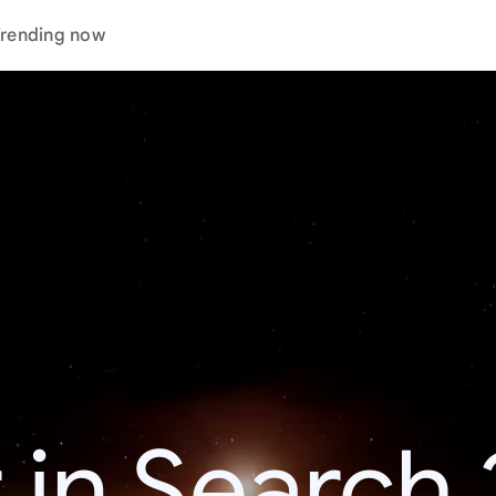
rending now
 in Search