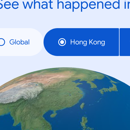
See what happened i
Global
Hong Kong