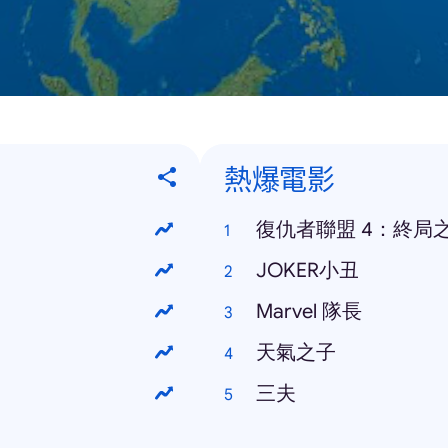
熱爆電影
復仇者聯盟 4：終局
JOKER小丑
Marvel 隊長
天氣之子
三夫