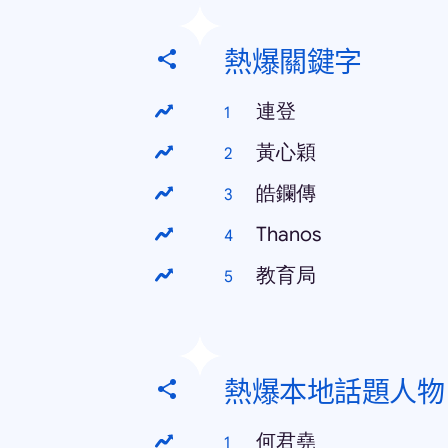
熱爆關鍵字
連登
黃心穎
皓鑭傳
Thanos
教育局
熱爆本地話題人物
何君堯