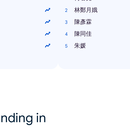
林鄭月娥
陳彥霖
陳同佳
朱媛
nding in