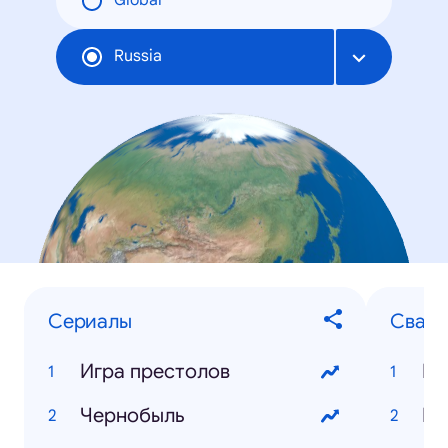
Global
Russia
Сериалы
Свад
Игра престолов
Чернобыль