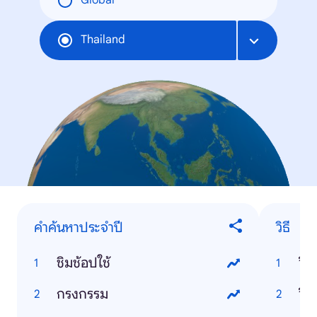
Global
Thailand
คำค้นหาประจำปี
วิธี
ชิมช้อปใช้
วิธ
กรงกรรม
วิธี