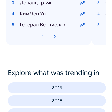
Доналд Тръмп
wo
Ким Чен Ун
Генерал Венцислав Мутафчийски
Explore what was trending in
2019
2018