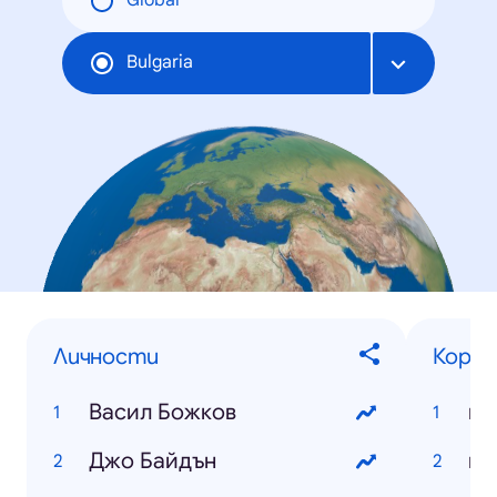
Global
Bulgaria
Личности
Корон
Васил Божков
ко
Джо Байдън
ко