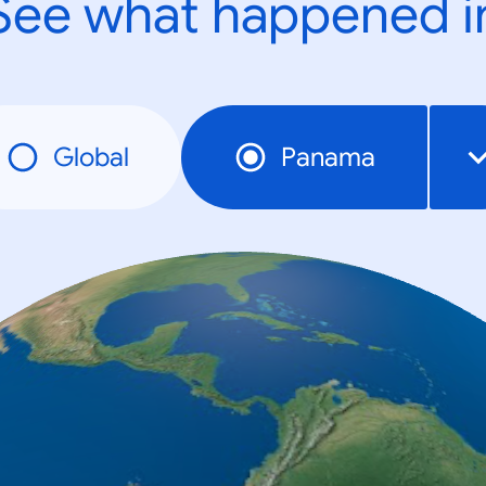
See what happened i
Global
Panama