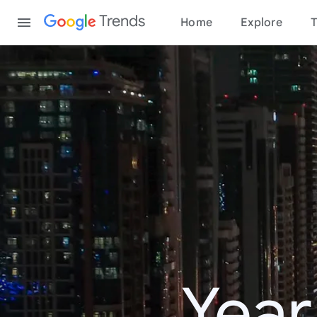
Content
Trends
Home
Explore
T
Year