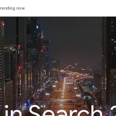
rending now
 in Search