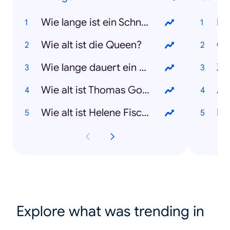
Wie lange ist ein Schnelltest gültig?
Bu
Wie alt ist die Queen?
Co
Wie lange dauert ein PCR-Test?
Za
Wie alt ist Thomas Gottschalk?
Af
Wie alt ist Helene Fischer?
Isr
Explore what was trending in