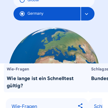
Global
Germany
Wie-Fragen
Schlagze
Wie lange ist ein Schnelltest
Bundes
gültig?
Wie-Fragen
Schlag