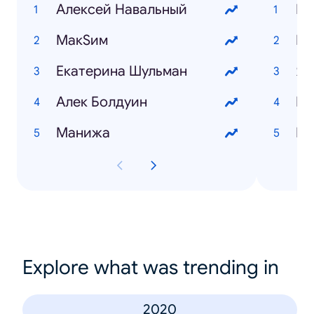
Алексей Навальный
Ми
МакSим
Екатерина Шульман
Я,
Алек Болдуин
La
Манижа
Вы
Explore what was trending in
2020