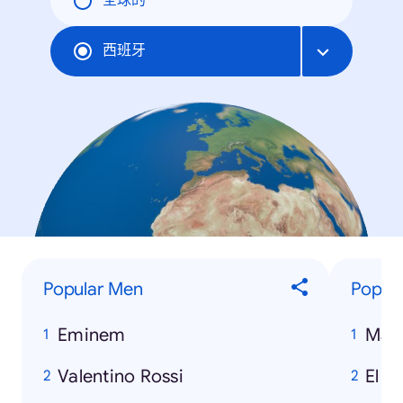
全球的
西班牙
Popular Men
Popula
Eminem
Matr
Valentino Rossi
El S