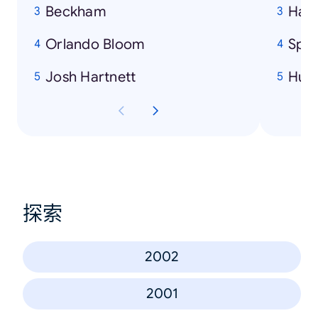
Beckham
Harr
Orlando Bloom
Spi
Josh Hartnett
Hulk
探索
2002
2001