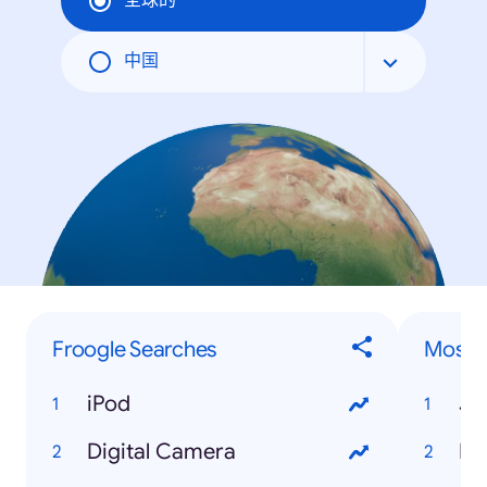
全球的
中国
Froogle Searches
Most 
iPod
Ja
Digital Camera
Hu