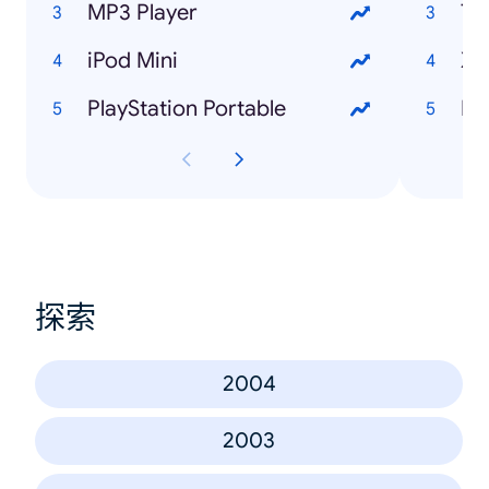
MP3 Player
Ts
iPod Mini
Xb
PlayStation Portable
Br
探索
2004
2003