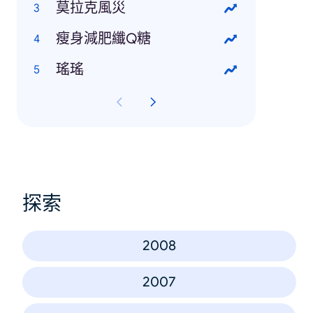
莫拉克風災
瘦身減肥纖Q糖
瑤瑤
探索
2008
2007