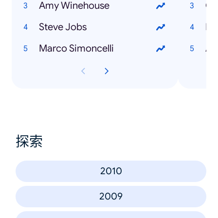
Amy Winehouse
Cy
Steve Jobs
Pl
Marco Simoncelli
Ad
探索
2010
2009