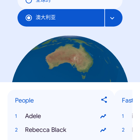
全球的
澳大利亚
People
Fastes
Adele
iP
Rebecca Black
Mi