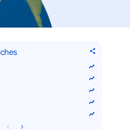
rches