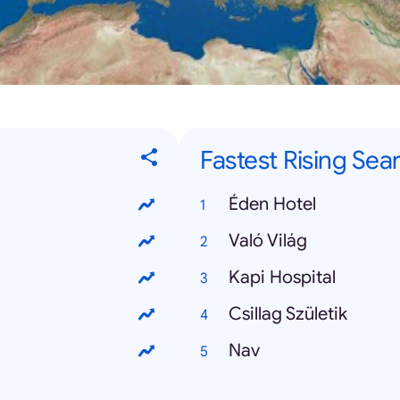
Fastest Rising Sea
Éden Hotel
Való Világ
Kapi Hospital
Csillag Születik
Nav