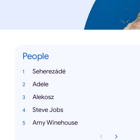
People
Seherezádé
Adele
Alekosz
Steve Jobs
Amy Winehouse